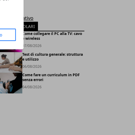
le
rosoft
tema Operativo
TICOLI POPOLARI
Come collegare il PC alla TV: cavo
to
e wireless
07/08/2026
Test di cultura generale: struttura
e utilizzo
06/08/2026
Come fare un curriculum in PDF
senza errori
04/08/2026