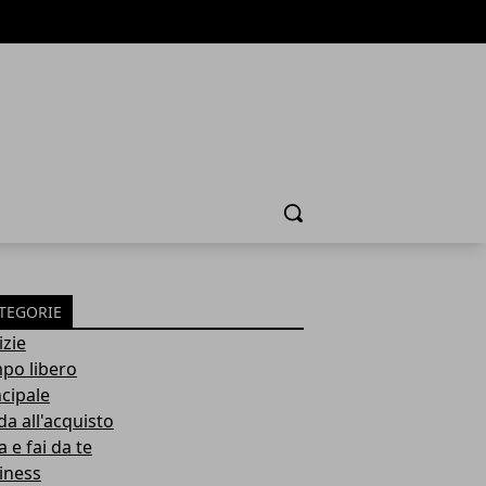
Cerca
TEGORIE
izie
po libero
ncipale
da all'acquisto
 e fai da te
iness