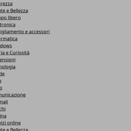
urezza
ute e Bellezza
po libero
ttronica
igliamento e accessori
ormatica
ndows
ia e Curiosità
ensioni
nologia
de
b
ro
unicazione
mali
chi
ina
izi online
ute e Bellezza