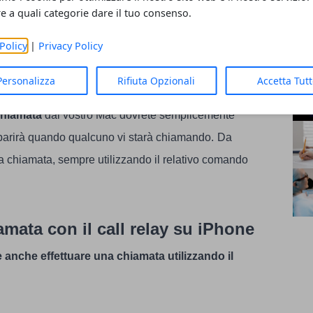
App
re a quali categorie dare il tuo consenso.
 interessare;
Mic
Sis
Policy
|
Privacy Policy
AR
 chiamata dal vostro Mac
Dopo aver
Personalizza
Rifiuta Opzionali
Accetta Tut
stro Mac potrete iniziare ad utilizzare questa nuova
chiamata
dal vostro Mac dovrete semplicemente
pparirà quando qualcuno vi starà chiamando.
Da
a chiamata, sempre utilizzando il relativo comando
mata con il call relay su iPhone
te anche effettuare una chiamata utilizzando il