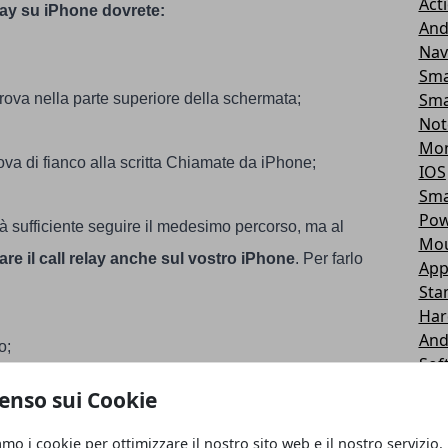
Act
elay su iPhone dovrete:
And
Nav
Sma
Sma
ova nella parte superiore della schermata;
Not
Mon
rova di fianco alla scritta Chiamate da iPhone;
IOS
Sma
Pow
arà sufficiente seguire il medesimo percorso, ma al
Mou
tare il call relay anche sul vostro iPhone
. Per farlo
App
Sta
Har
And
o;
Sof
Tab
enso sui Cookie
Gio
;
Gio
amo i cookie per ottimizzare il nostro sito web e il nostro servizio.
o a Consenti chiamate su altri dispositivi;