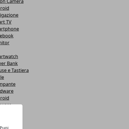
ion Camera
roid
igazione
rt TV
rtphone
ebook
itor
rtwatch
er Bank
se e Tastiera
le
mpante
dware
roid
tware
let
chi
chi
 Puoi