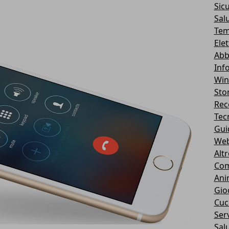
Sic
Sal
Tem
Ele
Abb
Inf
Wi
Stor
Rec
Tec
Gui
We
Alt
Com
Ani
Gio
Cuc
Serv
Sal