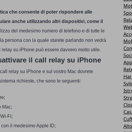
Mot
tica che consente di poter rispondere alle
Spo
Rel
lare anche utilizzando altri dispositivi, come il
Web
lizzo del medesimo numero di telefono e di tutte le
Acc
e, la persona con la quale starete parlando non vedrà
Mob
Com
all relay su iPhone può essere davvero molto utile.
Soc
attivare il call relay su iPhone
App
Ret
 call relay su iPhone e sul vostro Mac dovrete
Har
i sistema richieste, che sono le seguenti:
Svi
Ist
Str
re;
Clo
o Mac;
Casa
Wi-Fi;
Cuff
Alt
i, con il medesimo Apple ID;