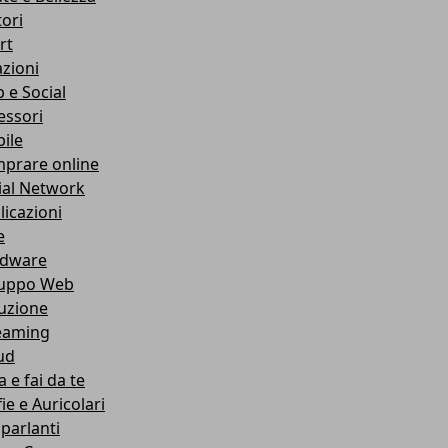
ori
rt
azioni
 e Social
essori
ile
prare online
ial Network
licazioni
e
dware
luppo Web
ruzione
eaming
ud
 e fai da te
ie e Auricolari
oparlanti