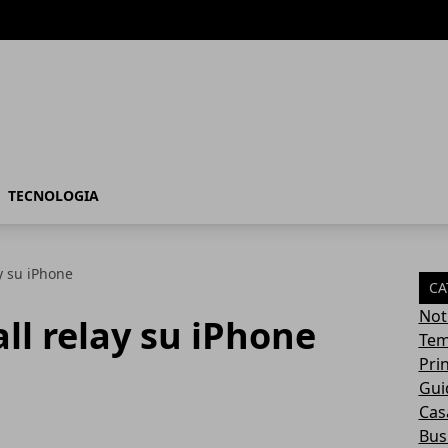
TECNOLOGIA
y su iPhone
CA
Not
all relay su iPhone
Tem
Pri
Gui
Casa
Bus