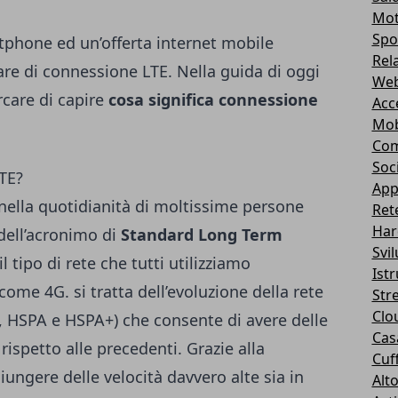
Mot
Spo
tphone ed un’offerta internet mobile
Rel
re di connessione LTE. Nella guida di oggi
Web
care di capire
cosa significa connessione
Acc
Mob
Com
Soc
TE?
App
nella quotidianità di moltissime persone
Ret
Har
 dell’acronimo di
Standard Long Term
Svi
l tipo di rete che tutti utilizziamo
Ist
me 4G. si tratta dell’evoluzione della rete
Str
Clo
, HSPA e HSPA+)
che consente di avere delle
Casa
rispetto alle precedenti. Grazie alla
Cuff
ungere delle velocità davvero alte sia in
Alt