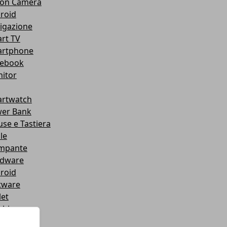
ion Camera
roid
igazione
rt TV
rtphone
ebook
itor
rtwatch
er Bank
se e Tastiera
le
mpante
dware
roid
tware
let
chi
chi