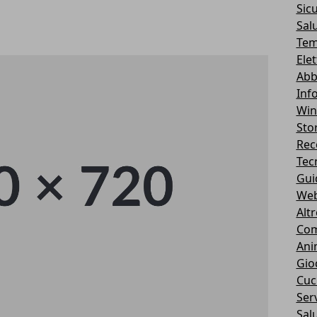
Sic
Sal
Tem
Ele
Abb
Inf
Wi
Stor
Rec
Tec
Gui
We
Alt
Com
Ani
Gio
Cuc
Serv
Sal