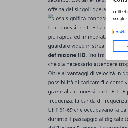
secondo. Ovviamente sulla velocit
offerta dai singoli operatori telef
Utilizzi
sceglie
La connessione LTE ha numerosi v
Cookie 
più rapida ed immediata, senza i
guardare video in streaming senz
definizione HD
. Inoltre consente
che sia necessario attendere tr
Oltre ai vantaggi di velocità in
possibilità di caricare file come v
grazie alla connessione LTE. LTE 
frequenza, la banda di frequenza 
UHF 61-69 che occupavano la b
durante il passaggio al digitale te