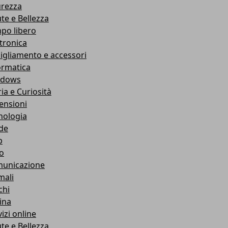
urezza
ute e Bellezza
po libero
ttronica
igliamento e accessori
ormatica
ndows
ia e Curiosità
ensioni
nologia
de
b
ro
unicazione
mali
chi
ina
izi online
ute e Bellezza