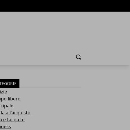
Cerca
TEGORIE
izie
po libero
ncipale
da all'acquisto
 e fai da te
iness