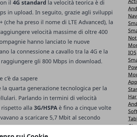
Act
on il
4G standard
la velocità teorica è di
And
 in upload. In seguito, grazie agli sviluppi
Nav
+ (che ha preso il nome di LTE Advanced), la
Sma
Sma
raggiungere velocità massime di oltre 400
Not
ompagnie hanno lanciato le nuove
Mon
no la connessione a cavallo tra la 4G e la
IOS
Sma
 raggiungere gli 800 Mbps in download.
Pow
Mou
e c’è da sapere
App
la quarta generazione tecnologica per la
Sta
Har
llulari. Parlando in termini di velocità
And
rispetto alla
3G/HSPA
è fino a cinque volte
Sof
rrivavano a scaricare 5,7 Mbit al secondo
Tab
Gio
 di download massima è di 100 Mbit al
Gio
enso sui Cookie