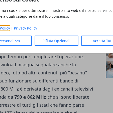
à effettiva incide la capacità della rete
App
onici.
Mic
amo i cookie per ottimizzare il nostro sito web e il nostro servizio.
Sis
re a quali categorie dare il tuo consenso.
AR
antaggi, ad oggi è infatti la connessione
Policy
|
Privacy Policy
nterruzioni. Questo sistema consente di
a tempi di attesa, anche in alta
Personalizza
Rifiuta Opzionali
Accetta Tut
 di scaricare file di grandi dimensioni senza
oppo tempo per completare l’operazione.
 download bisogna segnalare anche la
ideo, foto od altri contenuti più “pesanti”
può funzionare su differenti bande di
800 MHz è derivata dagli ex canali televisivi
anda da
790
a
862 MHz
che si sono liberate
rrestre di tutti gli stati che fanno parte