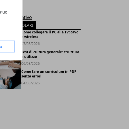
le
rosoft
 Puoi
tema Operativo
TICOLI POPOLARI
Come collegare il PC alla TV: cavo
e wireless
07/08/2026
to
Test di cultura generale: struttura
e utilizzo
06/08/2026
Come fare un curriculum in PDF
senza errori
04/08/2026