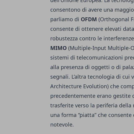
dell’Unione Europea. La tecnologi
consentono di avere una maggiore
parliamo di
OFDM
(Orthogonal F
consente di ottenere elevati data
robustezza contro le interferenze
MIMO
(Multiple-Input Multiple-O
sistemi di telecomunicazioni prec
alla presenza di oggetti o di pal
segnali. L’altra tecnologia di cui
Architecture Evolution) che com
precedentemente erano gestite d
trasferite verso la periferia dell
una forma “piatta” che consente d
notevole.