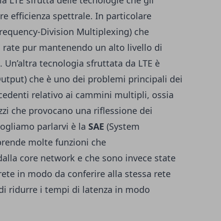
a LTE sfrutta delle tecnologie che gli
 efficienza spettrale. In particolare
requency-Division Multiplexing) che
 rate pur mantenendo un alto livello di
. Un’altra tecnologia sfruttata da LTE è
utput) che è uno dei problemi principali dei
edenti relativo ai cammini multipli, ossia
azzi che provocano una riflessione dei
 vogliamo parlarvi è la
SAE
(System
prende molte funzioni che
alla core network e che sono invece state
a rete in modo da conferire alla stessa rete
i ridurre i tempi di latenza in modo