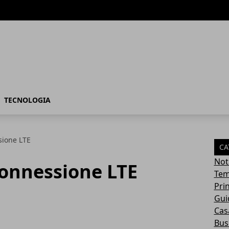
TECNOLOGIA
sione LTE
CA
Not
connessione LTE
Tem
Pri
Gui
Casa
Bus