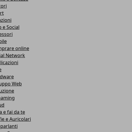
ori
rt
azioni
 e Social
essori
ile
prare online
ial Network
licazioni
e
dware
luppo Web
ruzione
eaming
ud
 e fai da te
ie e Auricolari
oparlanti