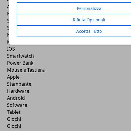
Android
Personalizza
Navigazione
Rifiuta Opzionali
Smart TV
Smartphone
Accetta Tutto
Notebook
Monitor
IOS
Smartwatch
Power Bank
Mouse e Tastiera
Apple
Stampante
Hardware
Android
Software
Tablet
Giochi
Giochi