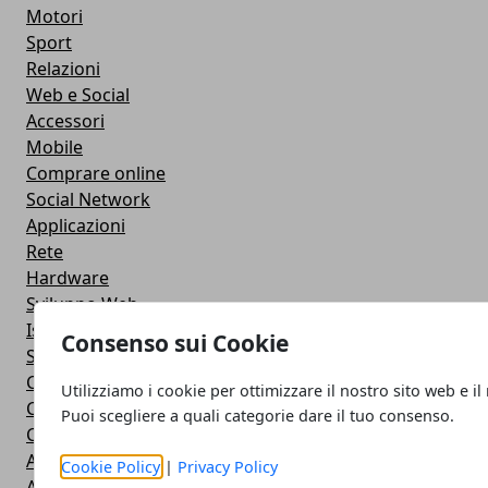
Motori
Sport
Relazioni
Web e Social
Accessori
Mobile
Comprare online
Social Network
Applicazioni
Rete
Hardware
Sviluppo Web
Istruzione
Consenso sui Cookie
Streaming
Cloud
Utilizziamo i cookie per ottimizzare il nostro sito web e il
Casa e fai da te
Puoi scegliere a quali categorie dare il tuo consenso.
Cuffie e Auricolari
Altoparlanti
Cookie Policy
|
Privacy Policy
Action Camera