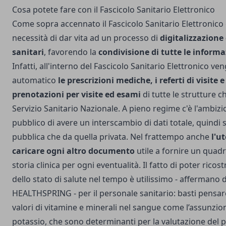
Cosa potete fare con il Fascicolo Sanitario Elettronico
Come sopra accennato il Fascicolo Sanitario Elettronico 
necessità di dar vita ad un processo di
digitalizzazione
sanitari
, favorendo la
condivisione di tutte le informa
Infatti, all'interno del Fascicolo Sanitario Elettronico ve
automatico
le prescrizioni mediche, i referti di visite e 
prenotazioni per visite ed esami
di tutte le strutture c
Servizio Sanitario Nazionale. A pieno regime c'è l'ambizi
pubblico di avere un interscambio di dati totale, quindi s
pubblica che da quella privata.
Nel frattempo anche
l'u
caricare ogni altro documento
utile a fornire un quad
storia clinica per ogni eventualità. Il fatto di poter rico
dello stato di salute nel tempo è utilissimo -
affermano d
HEALTHSPRING
- per il personale sanitario: basti pensa
valori di vitamine e minerali nel sangue come l’assunzion
potassio, che sono determinanti per la valutazione del 