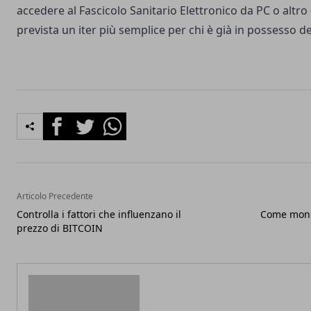
accedere al Fascicolo Sanitario Elettronico da PC o altro
prevista un iter più semplice per chi è già in possesso d
Facebook
Twitter
Whatsapp
Articolo Precedente
Controlla i fattori che influenzano il
Come moni
prezzo di BITCOIN