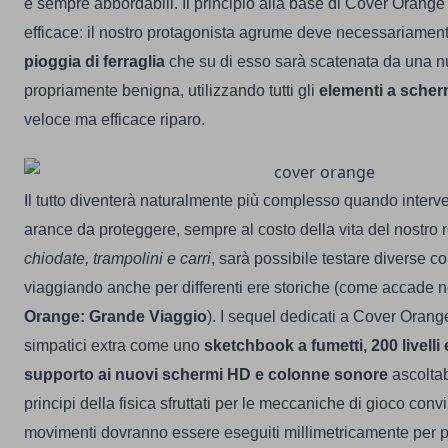
e sempre abbordabili.
Il principio alla base di Cover Orang
efficace: il nostro protagonista agrume deve necessariamen
pioggia di ferraglia
che su di esso sarà scatenata da una n
propriamente benigna, utilizzando tutti gli
elementi a sche
veloce ma efficace riparo.
Il tutto diventerà naturalmente più complesso quando interve
arance da proteggere, sempre al costo della vita del nostro 
chiodate, trampolini e carri
, sarà possibile testare diverse co
viaggiando anche per differenti ere storiche (come accade 
Orange: Grande Viaggio
).
I sequel dedicati a Cover Oran
simpatici extra come uno
sketchbook a fumetti, 200 livelli 
supporto ai nuovi schermi HD e colonne sonore
ascoltab
principi della fisica sfruttati per le meccaniche di gioco con
movimenti dovranno essere eseguiti millimetricamente per p