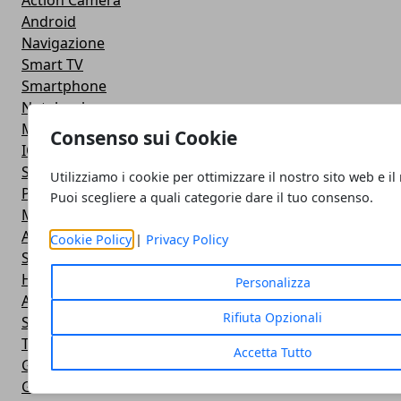
Action Camera
Android
Navigazione
Smart TV
Smartphone
Notebook
Monitor
Consenso sui Cookie
IOS
Smartwatch
Utilizziamo i cookie per ottimizzare il nostro sito web e il
Power Bank
Puoi scegliere a quali categorie dare il tuo consenso.
Mouse e Tastiera
Apple
Cookie Policy
|
Privacy Policy
Stampante
Hardware
Personalizza
Android
Rifiuta Opzionali
Software
Tablet
Accetta Tutto
Giochi
Giochi