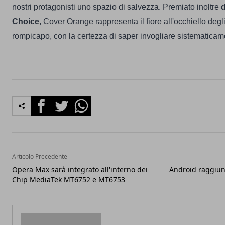
nostri protagonisti uno spazio di salvezza.
Premiato inoltre
d
Choice
, Cover Orange rappresenta il fiore all'occhiello degli
rompicapo, con la certezza di saper invogliare sistematicame
Facebook
Twitter
Whatsapp
Articolo Precedente
Opera Max sarà integrato all'interno dei
Android raggiung
Chip MediaTek MT6752 e MT6753