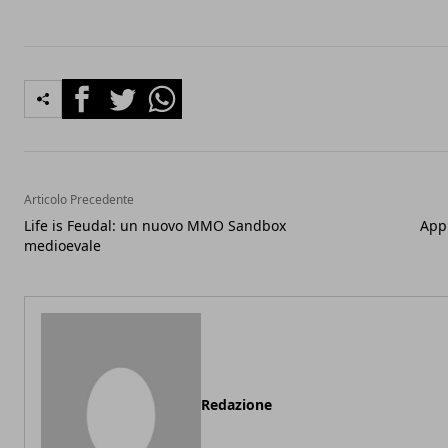
Facebook
Twitter
Whatsapp
Articolo Precedente
Life is Feudal: un nuovo MMO Sandbox
Appl
medioevale
Redazione