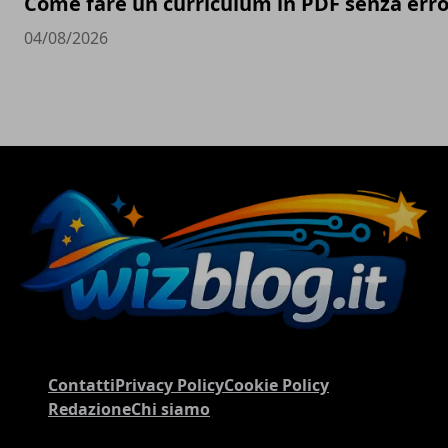
Come fare un curriculum in PDF senza erro
04/08/2026
Contatti
Privacy Policy
Cookie Policy
Redazione
Chi siamo