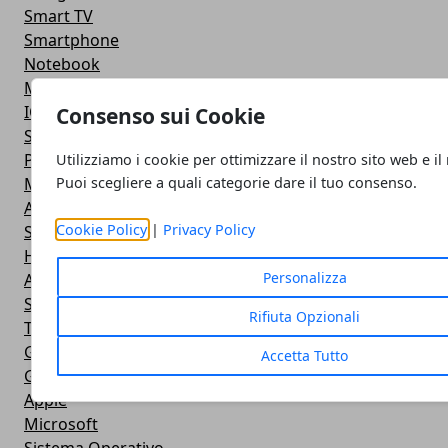
Smart TV
Smartphone
Notebook
Monitor
IOS
Consenso sui Cookie
Smartwatch
Power Bank
Utilizziamo i cookie per ottimizzare il nostro sito web e il
Mouse e Tastiera
Puoi scegliere a quali categorie dare il tuo consenso.
Apple
Cookie Policy
|
Privacy Policy
Stampante
Hardware
Personalizza
Android
Software
Rifiuta Opzionali
Tablet
Giochi
Accetta Tutto
Giochi
Apple
Microsoft