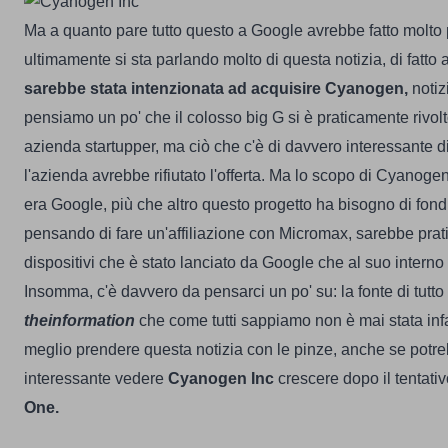
Ma a quanto pare tutto questo a Google avrebbe fatto molto p
ultimamente si sta parlando molto di questa notizia, di fatto
sarebbe stata intenzionata ad acquisire Cyanogen,
notiz
pensiamo un po' che il colosso big G si è praticamente rivol
azienda startupper, ma ciò che c'è di davvero interessante die
l'azienda avrebbe rifiutato l'offerta.
Ma lo scopo di Cyanogen
era Google, più che altro questo progetto ha bisogno di fondi
pensando di fare un'affiliazione con Micromax, sarebbe pra
dispositivi che è stato lanciato da Google che al suo intern
Insomma, c'è davvero da pensarci un po' su: la fonte di tutto
theinformation
che come tutti sappiamo non è mai stata infa
meglio prendere questa notizia con le pinze, anche se potr
interessante vedere
Cyanogen Inc
crescere dopo il tentati
One.