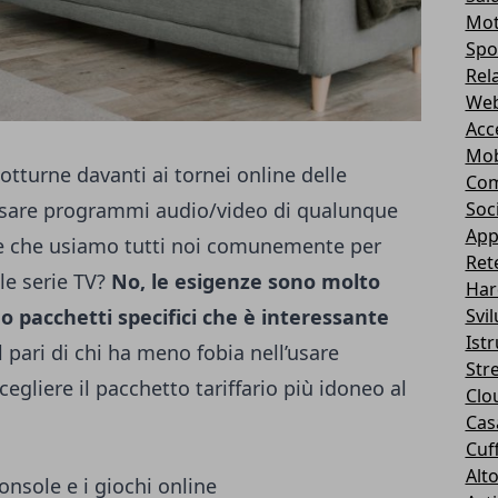
Mot
Spo
Rel
Web
Acc
Mob
otturne davanti ai tornei online delle
Com
 usare programmi audio/video di qualunque
Soc
App
ne che usiamo tutti noi comunemente per
Ret
 le serie TV?
No, le esigenze sono molto
Har
 pacchetti specifici che è interessante
Svi
Ist
l pari di chi ha meno fobia nell’usare
Str
egliere il pacchetto tariffario più idoneo al
Clo
Casa
Cuff
Alt
console e i giochi online