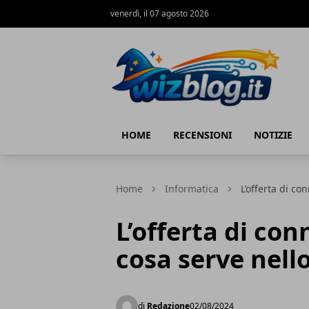
venerdì, il 07 agosto 2026
WizBlog
HOME
RECENSIONI
NOTIZIE
Home
Informatica
L’offerta di co
L’offerta di co
cosa serve nello
di
Redazione
02/08/2024