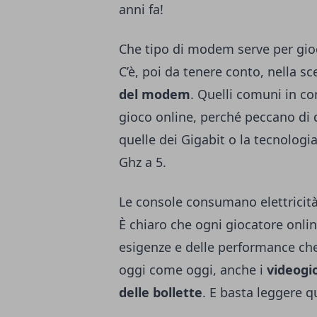
anni fa!
Che tipo di modem serve per gio
C’è, poi da tenere conto, nella s
del modem
. Quelli comuni in co
gioco online, perché peccano di 
quelle dei Gigabit o la tecnolog
Ghz a 5.
Le console consumano elettricit
È chiaro che ogni giocatore onlin
esigenze e delle performance ch
oggi come oggi, anche i
videogi
delle bollette
. E basta leggere
q