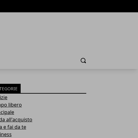
Cerca
TEGORIE
izie
po libero
ncipale
da all'acquisto
 e fai da te
iness