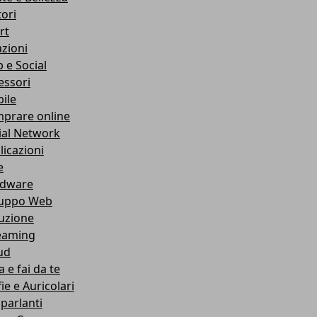
ori
rt
azioni
 e Social
essori
ile
prare online
ial Network
licazioni
e
dware
luppo Web
ruzione
eaming
ud
 e fai da te
ie e Auricolari
oparlanti