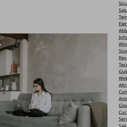
Sic
Sal
Tem
Ele
Abb
Inf
Wi
Stor
Rec
Tec
Gui
We
Alt
Com
Ani
Gio
Cuc
Serv
Sal