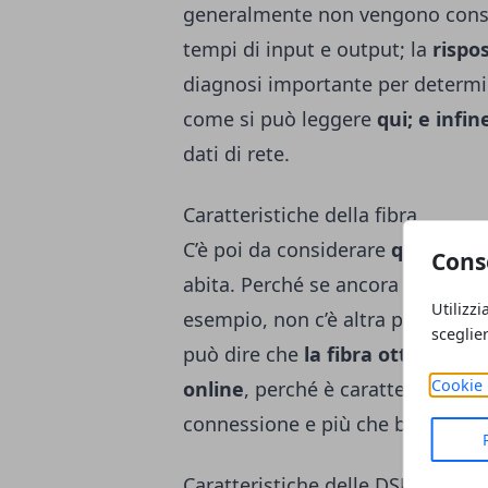
generalmente non vengono cons
tempi di input e output; la
rispo
diagnosi importante per determin
come si può leggere
qui;
e infine 
dati di rete.
Caratteristiche della fibra
C’è poi da considerare
quale cop
Cons
abita. Perché se ancora non sono a
Utilizzi
esempio, non c’è altra possibilità
sceglie
può dire che
la fibra ottica è fi
Cookie 
online
, perché è caratterizzata d
connessione e più che buona stab
Caratteristiche delle DSL