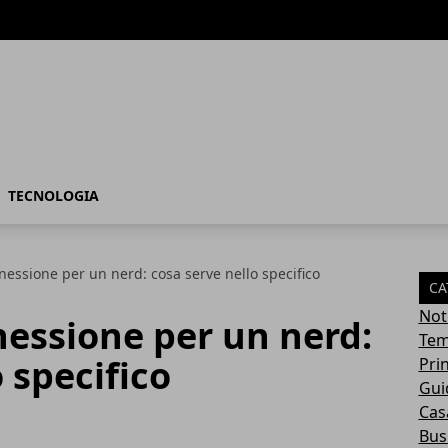
TECNOLOGIA
nnessione per un nerd: cosa serve nello specifico
CA
Not
nnessione per un nerd:
Tem
 specifico
Pri
Gui
Casa
Bus