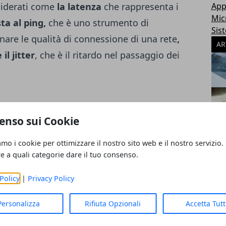
iderati come
la latenza
che rappresenta i
App
Mic
sta al ping,
che è uno strumento di
Sis
are le qualità di connessione di una rete
,
AR
il jitter
, che è il ritardo nel passaggio dei
ertura è presente nella zona
, in cui si
enso sui Cookie
rrivati i cavi della fibra ottica, per
amo i cookie per ottimizzare il nostro sito web e il nostro servizio.
 che rivolgersi alla DSL. In linea generale si
re a quali categorie dare il tuo consenso.
nora il prodotto migliore per il gaming
Policy
|
Privacy Policy
a bassa latenza, ottima velocità di
ilità.
Personalizza
Rifiuta Opzionali
Accetta Tut