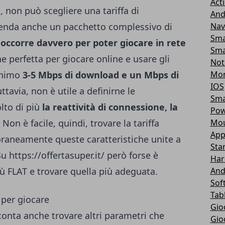
Act
non può scegliere una tariffa di
And
enda anche un pacchetto complessivo di
Nav
Sma
 occorre davvero per poter giocare in rete
Sma
e perfetta per giocare online e usare gli
Not
inimo
3-5 Mbps di download e un Mbps di
Mon
IOS
tavia, non è utile a definirne le
Sma
lto di più
la reattività di connessione, la
Pow
. Non è facile, quindi, trovare la tariffa
Mou
App
aneamente queste caratteristiche unite a
Sta
 Su
https://offertasuper.it/
però forse è
Har
iù FLAT e trovare quella più adeguata.
And
Sof
Tab
 per giocare
Gio
conta anche trovare altri parametri che
Gio