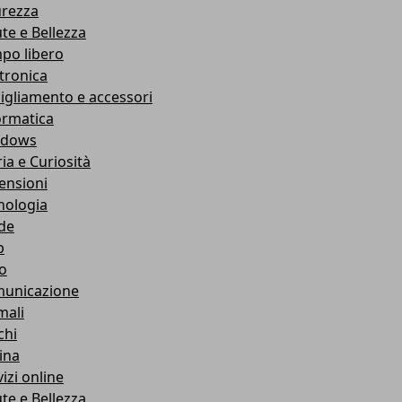
urezza
ute e Bellezza
po libero
ttronica
igliamento e accessori
ormatica
ndows
ia e Curiosità
ensioni
nologia
de
b
ro
unicazione
mali
chi
ina
izi online
ute e Bellezza