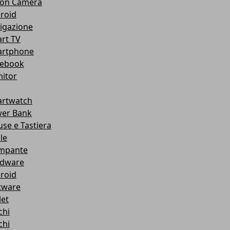
ion Camera
roid
igazione
rt TV
rtphone
ebook
itor
rtwatch
er Bank
se e Tastiera
le
mpante
dware
roid
tware
let
chi
chi