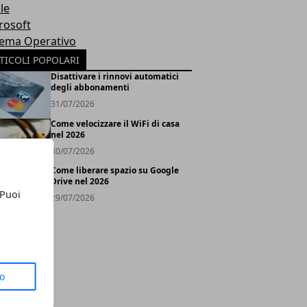
le
rosoft
tema Operativo
TICOLI POPOLARI
Disattivare i rinnovi automatici
degli abbonamenti
31/07/2026
Come velocizzare il WiFi di casa
nel 2026
30/07/2026
Come liberare spazio su Google
Drive nel 2026
 Puoi
29/07/2026
to