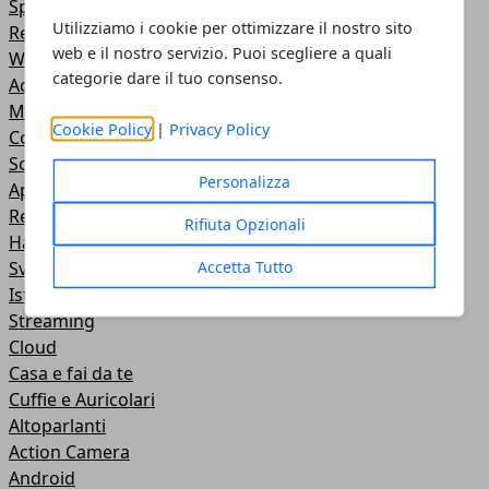
Sport
Utilizziamo i cookie per ottimizzare il nostro sito
Relazioni
web e il nostro servizio. Puoi scegliere a quali
Web e Social
categorie dare il tuo consenso.
Accessori
Mobile
Cookie Policy
|
Privacy Policy
Comprare online
Social Network
Personalizza
Applicazioni
Rete
Rifiuta Opzionali
Hardware
Accetta Tutto
Sviluppo Web
Istruzione
Streaming
Cloud
Casa e fai da te
Cuffie e Auricolari
Altoparlanti
Action Camera
Android