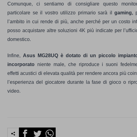
Comunque, ci sentiamo di consigliare questo monit
particolare se il vostro utilizzo primario sarà il
gaming,
p
l’ambito in cui rende di più, anche perché per un costo inf
posso acquistare altre soluzioni 4K più indicate per l’uffici
domestico.
Infine,
Asus MG28UQ
è dotato di un piccolo impiant
incorporato
niente male, che riproduce i suoni fedelm
effetti acustici di elevata qualità per rendere ancora più coi
l’esperienza del giocatore durante la fase di gioco o rip
video.
Facebook
Twitter
Whatsapp