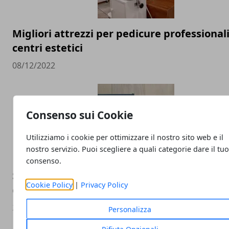
Migliori attrezzi per pedicure professional
centri estetici
08/12/2022
Consenso sui Cookie
Utilizziamo i cookie per ottimizzare il nostro sito web e il
nostro servizio. Puoi scegliere a quali categorie dare il tu
consenso.
Smart Led Blub: lampada compatibile con 
Cookie Policy
|
Privacy Policy
e Google Home
27/02/2020
Personalizza
Rifiuta Opzionali