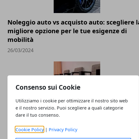
Noleggio auto vs acquisto auto: scegliere l
migliore opzione per le tue esigenze di
mobilità
26/03/2024
Consenso sui Cookie
Utilizziamo i cookie per ottimizzare il nostro sito web
e il nostro servizio. Puoi scegliere a quali categorie
dare il tuo consenso.
Migliori attrezzi per pedicure professional
per centri estetici
Cookie Policy
|
Privacy Policy
08/12/2022