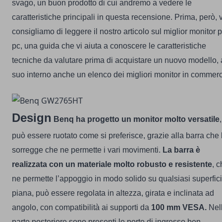
svago, un buon prodotto di cui andremo a vedere le
caratteristiche principali in questa recensione.
Prima, però, v
consigliamo di leggere il nostro articolo sul
miglior monitor 
pc
, una guida che vi aiuta a conoscere le caratteristiche
tecniche da valutare prima di acquistare un nuovo modello, 
suo interno anche un elenco dei migliori monitor in commerc
Design
Benq ha progetto un monitor molto versatile
,
può essere ruotato come si preferisce, grazie alla barra che 
sorregge che ne permette i vari movimenti.
La barra è
realizzata con un materiale molto robusto e resistente
, 
ne permette l’appoggio in modo solido su qualsiasi superfic
piana, può essere regolata in altezza, girata e inclinata ad
angolo, con compatibilità ai supporti da
100 mm VESA.
Nel
parte posteriore sono presenti le porte di ingresso ben