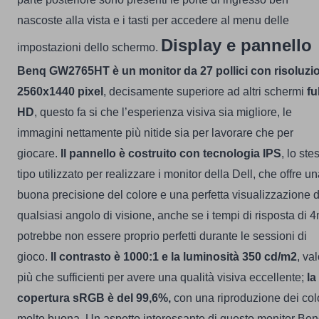
nascoste alla vista e i tasti per accedere al menu delle
Display e pannello
impostazioni dello schermo.
Benq GW2765HT
è un monitor da 27 pollici con risoluzi
2560x1440 pixel
, decisamente superiore ad altri schermi
fu
HD
, questo fa si che l’esperienza visiva sia migliore, le
immagini nettamente più nitide sia per lavorare che per
giocare.
Il pannello è costruito con tecnologia IPS
, lo ste
tipo utilizzato per realizzare i monitor della Dell, che offre u
buona precisione del colore e una perfetta visualizzazione 
qualsiasi angolo di visione, anche se i tempi di risposta di 
potrebbe non essere proprio perfetti durante le sessioni di
gioco.
Il contrasto è 1000:1 e la luminosità 350 cd/m2
, val
più che sufficienti per avere una qualità visiva eccellente;
la
copertura sRGB è del 99,6%,
con una riproduzione dei col
molto buona.
Un aspetto interessante di questo monitor Ben