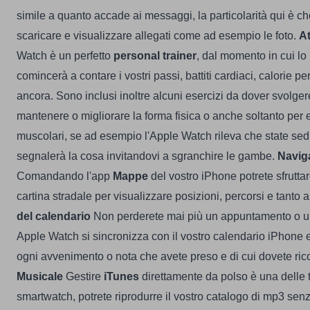
simile a quanto accade ai messaggi, la particolarità qui è c
scaricare e visualizzare allegati come ad esempio le foto.
At
Watch è un perfetto
personal trainer
, dal momento in cui lo
comincerà a contare i vostri passi, battiti cardiaci, calorie pe
ancora. Sono inclusi inoltre alcuni esercizi da dover svolger
mantenere o migliorare la forma fisica o anche soltanto per 
muscolari, se ad esempio l'Apple Watch rileva che state sed
segnalerà la cosa invitandovi a sgranchire le gambe.
Navig
Comandando l'app
Mappe
del vostro iPhone potrete sfrutt
cartina stradale per visualizzare posizioni, percorsi e tanto a
del calendario
Non perderete mai più un appuntamento o u
Apple Watch si sincronizza con il vostro calendario iPhone e
ogni avvenimento o nota che avete preso e di cui dovete rico
Musicale
Gestire
iTunes
direttamente da polso è una delle 
smartwatch, potrete riprodurre il vostro catalogo di mp3 sen