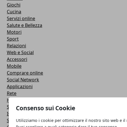
Giochi
Cucina
Servizi online
Salute e Bellezza
Motori
Sport
Relazioni
Web e Social
Accessori
Mobile
Comprare online
Social Network
Applicazioni
Rete
Hardware
Sviluppo Web
Consenso sui Cookie
Istruzione
Streaming
Utilizziamo i cookie per ottimizzare il nostro sito web e il
Puoi scegliere a quali categorie dare il tuo consenso.