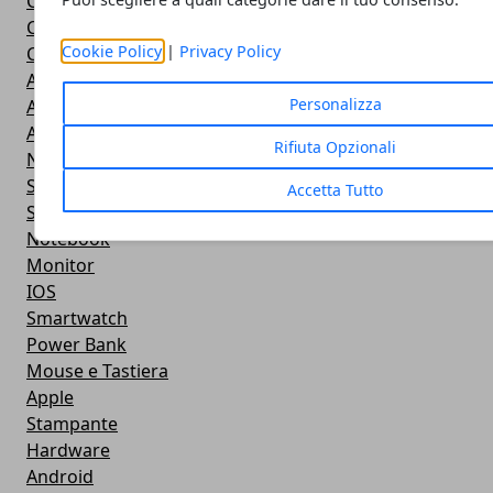
Cloud
Casa e fai da te
Cookie Policy
|
Privacy Policy
Cuffie e Auricolari
Altoparlanti
Personalizza
Action Camera
Android
Rifiuta Opzionali
Navigazione
Smart TV
Accetta Tutto
Smartphone
Notebook
Monitor
IOS
Smartwatch
Power Bank
Mouse e Tastiera
Apple
Stampante
Hardware
Android