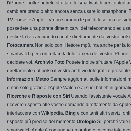
l'iPhone. Inoltre potrete sfruttare lo smartwatch per controllar
cambiare brano o altro ancora senza usare lo smartphone.
TV
Forse le Apple TV non saranno le più diffuse, ma se siete 
possedete una potrete dimenticarvi del telecomando ed usa
gestire la tv, cambiando canale direttamente dal vostro pols
Fotocamera
Non solo con il lettore mp3, ma anche per la fo
smartwatch per controllare la fotocamera del vostro iPhone 
decidete voi.
Archivio Foto
Potrete inoltre sfruttare l'Apple
direttamente dal polso il vostro archivio fotografico present
Informazioni Meteo
Sempre aggiornati sulle informazioni me
e non solo grazie all'Apple Watch e ai suoi bollettini giornali
Ricerche e Risposte con Siri
Usando l'assistente vocale Ap
ricevere risposta alle vostre domande direttamente da Apple 
interfaccerà con
Wikipedia, Bing
e con tanti altri servizi on
risposte più precise del momento
Orologio
Si, perché vale l
smartwatch Apple è comunque un orologio, e come tale most