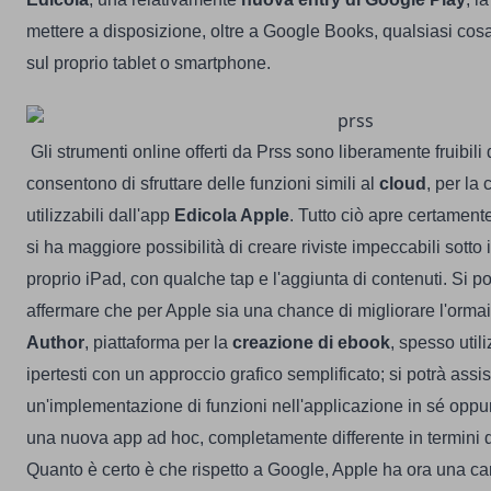
mettere a disposizione, oltre a Google Books, qualsiasi cosa
sul proprio tablet o smartphone.
Gli strumenti online offerti da Prss sono liberamente fruibili
consentono di sfruttare delle funzioni simili al
cloud
, per la
utilizzabili dall'app
Edicola Apple
. Tutto ciò apre certament
si ha maggiore possibilità di creare riviste impeccabili sotto i
proprio iPad, con qualche tap e l'aggiunta di contenuti.
Si p
affermare che per Apple sia una chance di migliorare l'orma
Author
, piattaforma per la
creazione di ebook
, spesso util
ipertesti con un approccio grafico semplificato; si potrà assi
un'implementazione di funzioni nell'applicazione in sé oppur
una nuova app ad hoc, completamente differente in termini di
Quanto è certo è che rispetto a Google, Apple ha ora una car