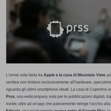
L'ormai nota faida tra
Apple e la casa di Mountain View
, p
sembra non limtarsi esclusivamente all'hardware, specialm
riguarda gli ultimi smartphone ideati.
La casa di Cupertino av
Prss
, una webcompany nota per le pubblicazioni digitali, t
riviste; oltre ad un'app che palesemente stringe l'occhio all
Edicola
, una relativamente
nuova entry di Google Play
, l