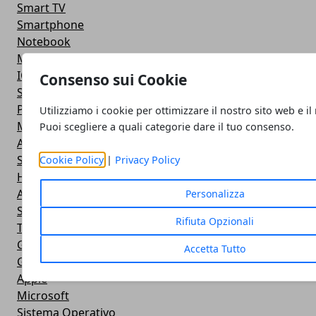
Smart TV
Smartphone
Notebook
Monitor
IOS
Consenso sui Cookie
Smartwatch
Power Bank
Utilizziamo i cookie per ottimizzare il nostro sito web e il
Mouse e Tastiera
Puoi scegliere a quali categorie dare il tuo consenso.
Apple
Stampante
Cookie Policy
|
Privacy Policy
Hardware
Android
Personalizza
Software
Rifiuta Opzionali
Tablet
Giochi
Accetta Tutto
Giochi
Apple
Microsoft
Sistema Operativo