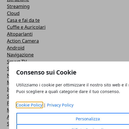
Streaming
Cloud
Casa e fai da te
Cuffie e Auricolari
Altoparlanti
Action Camera
Android
Navigazione
Smart TV
Smartphone
Consenso sui Cookie
Notebook
Monitor
Utilizziamo i cookie per ottimizzare il nostro sito web e il
IOS
Puoi scegliere a quali categorie dare il tuo consenso.
Smartwatch
Power Bank
Cookie Policy
|
Privacy Policy
Mouse e Tastiera
Apple
Personalizza
Stampante