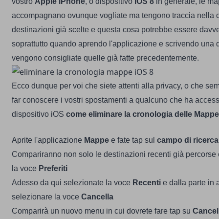
vostro
Apple iPhone
, o dispositivo
iOS 8
in generale, le ma
accompagnano ovunque vogliate ma tengono traccia nella cr
destinazioni già scelte e questa cosa potrebbe essere davve
soprattutto quando aprendo l'applicazione e scrivendo una 
vengono consigliate quelle già fatte precedentemente.
Ecco dunque per voi che siete attenti alla privacy, o che s
far conoscere i vostri spostamenti a qualcuno che ha access
dispositivo iOS
come eliminare la cronologia delle Mappe
Aprite l'applicazione
Mappe
e fate tap sul
campo di ricerca
Compariranno non solo le destinazioni recenti già percorse 
la voce
Preferiti
Adesso da qui selezionate la voce
Recenti
e dalla parte in 
selezionare la voce
Cancella
Comparirà un nuovo menu in cui dovrete fare tap su
Cancel