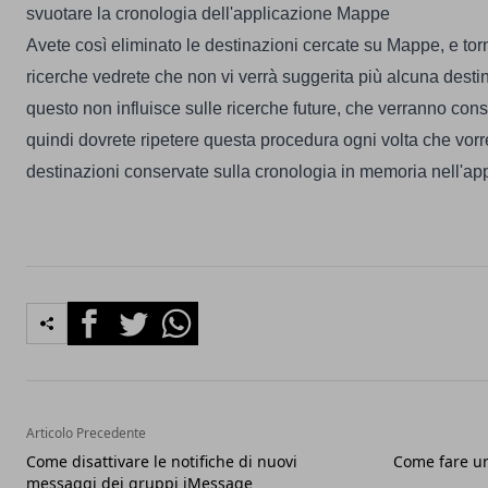
svuotare la cronologia dell'applicazione Mappe
Avete così eliminato le destinazioni cercate su Mappe, e t
ricerche vedrete che non vi verrà suggerita più alcuna dest
questo non influisce sulle ricerche future, che verranno co
quindi dovrete ripetere questa procedura ogni volta che vorr
destinazioni conservate sulla cronologia in memoria nell'a
Facebook
Twitter
Whatsapp
Articolo Precedente
Come disattivare le notifiche di nuovi
Come fare u
messaggi dei gruppi iMessage