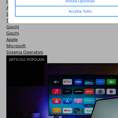
Rifiuta Opzionali
Hardware
Android
Accetta Tutto
Software
Tablet
Giochi
Giochi
Apple
Microsoft
Sistema Operativo
ARTICOLI POPOLARI