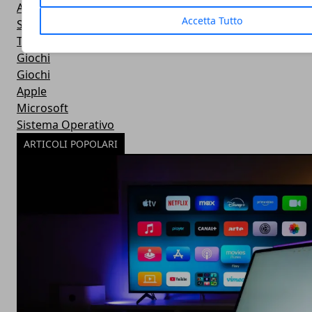
Android
Accetta Tutto
Software
Tablet
Giochi
Giochi
Apple
Microsoft
Sistema Operativo
ARTICOLI POPOLARI